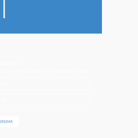
NeoUro - Núcleo de Estudos
em Onco-Urologia
wsletter
ceba novidades sobre a oncologia urológica