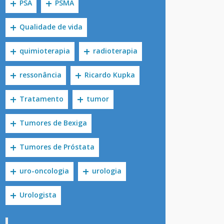
PSA
PSMA
Qualidade de vida
quimioterapia
radioterapia
ressonância
Ricardo Kupka
Tratamento
tumor
Tumores de Bexiga
Tumores de Próstata
uro-oncologia
urologia
Urologista