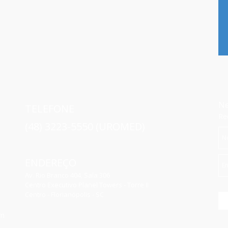
Ne
TELEFONE
Re
(48) 3223-5550 (UROMED)
ENDEREÇO
Av. Rio Branco 404, Sala 306
Centro Executivo Planel Towers - Torre II
Centro - Florianópolis - SC
rn