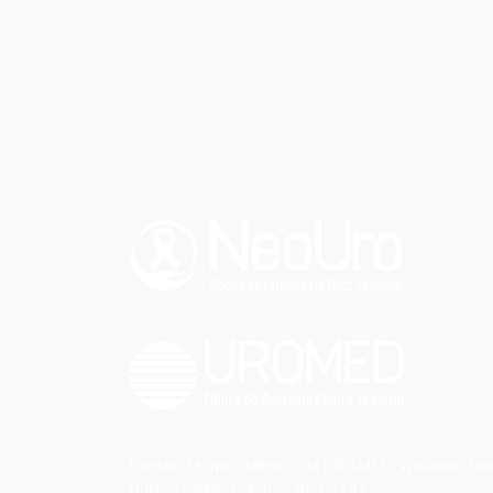
Diretor Técnico Médico da UROMED: Waltamir Ho
Hülse - CRM/SC 4265 - RQE 1147