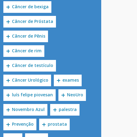
Câncer de bexiga
Câncer de Próstata
Câncer de Pênis
Câncer de rim
Câncer de testículo
Câncer Urológico
exames
luís felipe piovesan
NeoUro
Novembro Azul
palestra
Prevenção
prostata