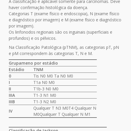
A classificação é aplicável somente para carcinomas. Deve
haver confirmação histológica da doença.
Categorias T (exame físico e endoscopia), N (exame físico
e diagnóstico por imagem) e M (exame físico e diagnóstico
por imagem).
Os linfonodos regionais são os inguinais (superficiais e
profundos) e os pélvicos.
Na Classificação Patológica (pTNM), as categorias pT, pN
e pM correspondem às categorias T, N e M.
Grupameno por estádio
Estádio
TNM
0
Tis N0 M0 Ta N0 M0
I
T1a N0 M0
II
T1b-3 N0 M0
IIIA
T1-3 N1 M0
IIIB
T1-3 N2 M0
Qualquer T N3 M0T4 Qualquer N
IV
M0Qualquer T Qualquer N M1
Classificação de Jackson