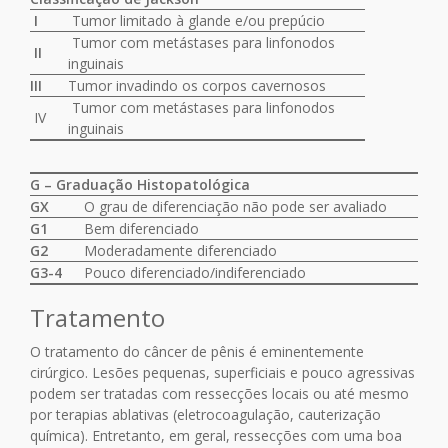
I
Tumor limitado à glande e/ou prepúcio
Tumor com metástases para linfonodos
II
inguinais
III
Tumor invadindo os corpos cavernosos
Tumor com metástases para linfonodos
IV
inguinais
G – Graduação Histopatológica
GX
O grau de diferenciação não pode ser avaliado
G1
Bem diferenciado
G2
Moderadamente diferenciado
G3-4
Pouco diferenciado/indiferenciado
Tratamento
O tratamento do câncer de pênis é eminentemente
cirúrgico. Lesões pequenas, superficiais e pouco agressivas
podem ser tratadas com ressecções locais ou até mesmo
por terapias ablativas (eletrocoagulação, cauterização
química). Entretanto, em geral, ressecções com uma boa