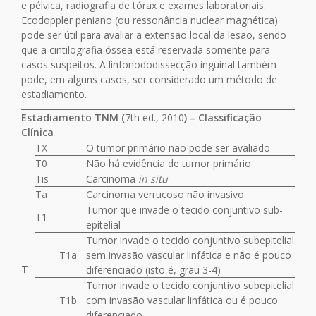
e pélvica, radiografia de tórax e exames laboratoriais.
Ecodoppler peniano (ou ressonância nuclear magnética)
pode ser útil para avaliar a extensão local da lesão, sendo
que a cintilografia óssea está reservada somente para
casos suspeitos. A linfonododissecção inguinal também
pode, em alguns casos, ser considerado um método de
estadiamento.
Estadiamento TNM (
7th ed., 2010
) – Classificação
Clínica
TX
O tumor primário não pode ser avaliado
T0
Não há evidência de tumor primário
Tis
Carcinoma
in situ
Ta
Carcinoma verrucoso não invasivo
Tumor que invade o tecido conjuntivo sub-
T1
epitelial
Tumor invade o tecido conjuntivo subepitelial
T1a
sem invasão vascular linfática e não é pouco
T
diferenciado (isto é, grau 3-4)
Tumor invade o tecido conjuntivo subepitelial
T1b
com invasão vascular linfática ou é pouco
diferenciado