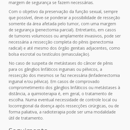
margem de segurança se fazem necessárias.
Com o objetivo da preservação da função sexual, sempre
que possível, deve-se ponderar a possibilidade de resseção
somente da área afetada pelo tumor, com uma margem
de segurança (penectomia parcial). Entretanto, em casos
de tumores volumosos ou amplamente invasivos, pode ser
necessária a ressecção completa do pênis (penectomia
radical) e até mesmo dos órgão genitais adjacentes, como
bolsa escrotal ou testículos (emasculação).
No caso de suspeita de metástases do câncer de pênis
para os gânglios linfáticos inguinais ou pélvicos, a
ressecção dos mesmos se faz necessária (linfadenectomia
inguinal e/ou pélvica). Em casos de comprovado
comprometimento dos gânglios linfáticos ou metástases à
distância, a quimioterapia é, em geral, o tratamento de
escolha. Numa eventual necessidade de controle local ou
locorregional da doença após ressecções cirúrgicas, ou de
forma paliativa, a radioterapia pode ser uma modalidade
útil de tratamento.