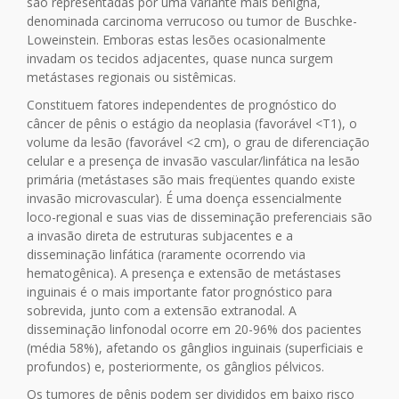
são representadas por uma variante mais benigna,
denominada carcinoma verrucoso ou tumor de Buschke-
Loweinstein. Emboras estas lesões ocasionalmente
invadam os tecidos adjacentes, quase nunca surgem
metástases regionais ou sistêmicas.
Constituem fatores independentes de prognóstico do
câncer de pênis o estágio da neoplasia (favorável <T1), o
volume da lesão (favorável <2 cm), o grau de diferenciação
celular e a presença de invasão vascular/linfática na lesão
primária (metástases são mais freqüentes quando existe
invasão microvascular). É uma doença essencialmente
loco-regional e suas vias de disseminação preferenciais são
a invasão direta de estruturas subjacentes e a
disseminação linfática (raramente ocorrendo via
hematogênica). A presença e extensão de metástases
inguinais é o mais importante fator prognóstico para
sobrevida, junto com a extensão extranodal. A
disseminação linfonodal ocorre em 20-96% dos pacientes
(média 58%), afetando os gânglios inguinais (superficiais e
profundos) e, posteriormente, os gânglios pélvicos.
Os tumores de pênis podem ser divididos em baixo risco