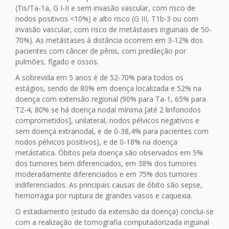
(Tis/Ta-1a, G I-II e sem invasão vascular, com risco de
nodos positivos <10%) e alto risco (G III, T1b-3 ou com
invasão vascular, com risco de metástases inguinais de 50-
70%). As metástases à distância ocorrem em 3-12% dos
pacientes com câncer de pênis, com predileção por
pulmões, fígado e ossos.
A sobrevida em 5 anos é de 52-70% para todos os
estágios, sendo de 80% em doença localizada e 52% na
doença com extensão regional (90% para Ta-1, 65% para
T2-4, 80% se há doença nodal mínima [até 2 linfonodos
comprometidos], unilateral, nodos pélvicos negativos e
sem doença extranodal, e de 0-38,4% para pacientes com
nodos pélvicos positivos), e de 0-18% na doença
metástatica. Óbitos pela doença são observados em 5%
dos tumores bem diferenciados, em 38% dos tumores
moderadamente diferenciados e em 75% dos tumores
indiferenciados. As principais causas de óbito são sepse,
hemorragia por ruptura de grandes vasos e caquexia.
O estadiamento (estudo da extensão da doença) conclui-se
com a realização de tomografia computadorizada inguinal