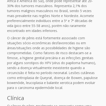
África e América do Sul), onde pode representar até 20-
30% dos tumores masculinos. Representa 2,1% dos
tumores malignos masculinos no Brasil, sendo 5 vezes
mais prevalente nas regiões Norte e Nordeste. Acomete
preferencialmente indivíduos entre a 5ª e 7ª décadas de
vida (pico entre 55-58 anos), porém não raramente
encontrado em idades inferiores.
O câncer de pênis está fortemente associado com
situações sócio-econômicas desfavorecidas ou em
áreas/situações onde as possibilidades de higiene são
comprometidas. Como fatores de risco destacam-se a
fimose, a higiene genital precária e as infecções genitais
por alguns sorotipos do HPV (vírus do papiloma humano),
sendo a doença virtualmente inexistente quando a
circuncisão é feita no período neonatal. Lesões cutâneas
como eritroplasia de Queyrat, doença de Bowen, papulose
bowenóide, leucoplasia e balanite xerotica podem evoluir
para o carcinoma epidermóide local.
Clínica
O câncer de pênis geralmente se apresenta como uma