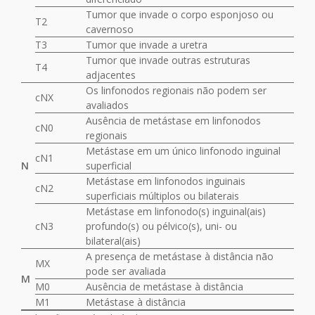
Tumor que invade o corpo esponjoso ou
T2
cavernoso
T3
Tumor que invade a uretra
Tumor que invade outras estruturas
T4
adjacentes
Os linfonodos regionais não podem ser
cNX
avaliados
Ausência de metástase em linfonodos
cN0
regionais
Metástase em um único linfonodo inguinal
cN1
N
superficial
Metástase em linfonodos inguinais
cN2
superficiais múltiplos ou bilaterais
Metástase em linfonodo(s) inguinal(ais)
cN3
profundo(s) ou pélvico(s), uni- ou
bilateral(ais)
A presença de metástase à distância não
MX
pode ser avaliada
M
M0
Ausência de metástase à distância
M1
Metástase à distância